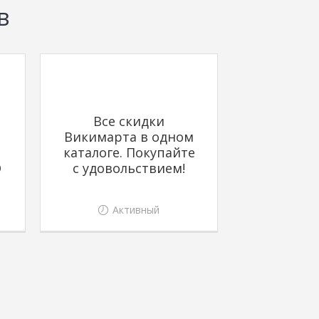
в
Все скидки
Викимарта в одном
каталоге. Покупайте
D
с удовольствием!
Активный