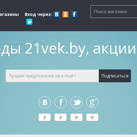
магазины
Вход через:
ы 21vek.by, акции
0
0
0
0