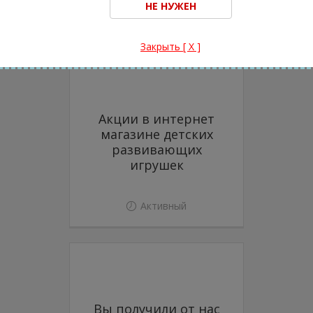
Промокоды других
магазинов
Закрыть [ X ]
Акции в интернет
магазине детских
развивающих
игрушек
Активный
Вы получили от нас