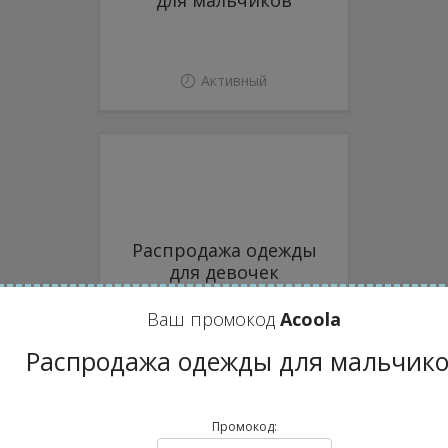
для мальчиков
Активный
Распродажа одежды
для девочек
Ваш промокод
Acoola
Активный
Распродажа одежды для мальчик
Промокод: