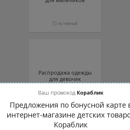
для мальчиков
Активный
Распродажа одежды
для девочек
Ваш промокод
Кораблик
Активный
Предложения по бонусной карте 
интернет-магазине детских товар
Кораблик