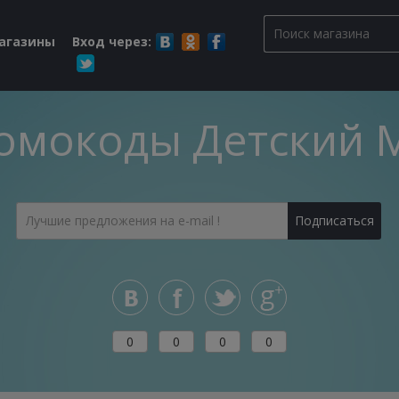
магазины
Вход через:
омокоды Детский 
0
0
0
0