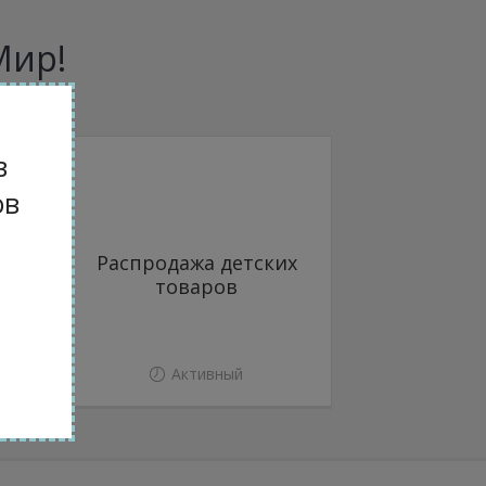
Мир!
в
ов
с
Распродажа детских
-
товаров
Активный