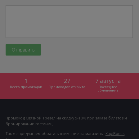
1
27
7 августа
Всего промокодов
Промокодов открыто
Последнее
обновление
Промокод Связной Тревел на скидку 5-10% при заказе билетов и
бронировании гостиниц.
Так же предлагаем обратить внимание на магазины:
KupiBonus
,