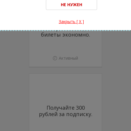
Закрыть [ X ]
Покупайте ж/д
билеты экономно.
Активный
Получайте 300
рублей за подписку.