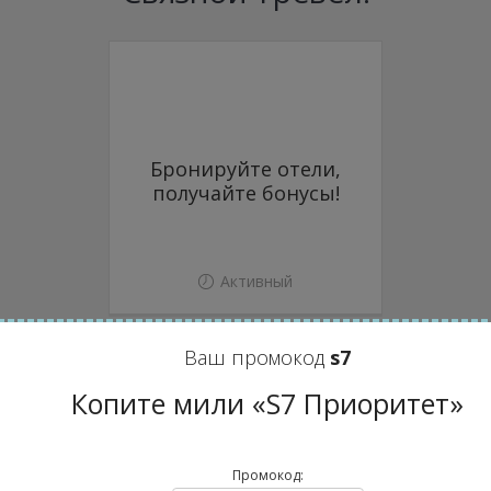
Бронируйте отели,
получайте бонусы!
Активный
Ваш промокод
s7
Промокоды других
Копите мили «S7 Приоритет»
магазинов
Промокод: